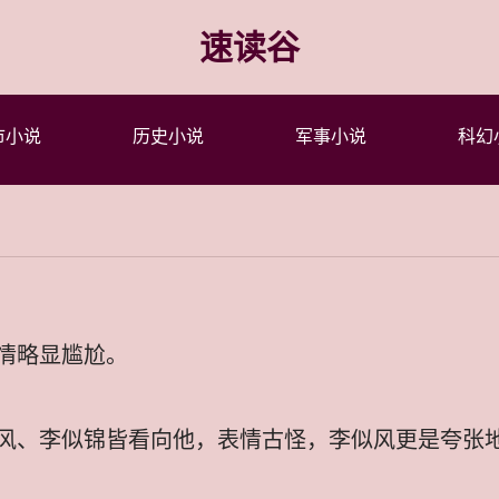
速读谷
市小说
历史小说
军事小说
科幻
情略显尴尬。
风、李似锦皆看向他，表情古怪，李似风更是夸张地