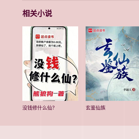
相关小说
没钱修什么仙？
玄鉴仙族