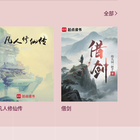
全部
凡人修仙传
借剑