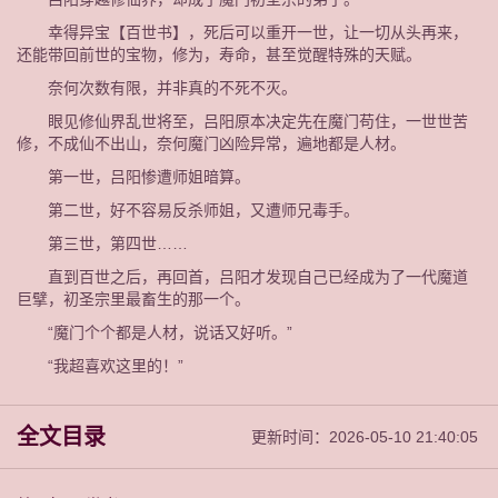
幸得异宝【百世书】，死后可以重开一世，让一切从头再来，
还能带回前世的宝物，修为，寿命，甚至觉醒特殊的天赋。
奈何次数有限，并非真的不死不灭。
眼见修仙界乱世将至，吕阳原本决定先在魔门苟住，一世世苦
修，不成仙不出山，奈何魔门凶险异常，遍地都是人材。
第一世，吕阳惨遭师姐暗算。
第二世，好不容易反杀师姐，又遭师兄毒手。
第三世，第四世……
直到百世之后，再回首，吕阳才发现自己已经成为了一代魔道
巨擘，初圣宗里最畜生的那一个。
“魔门个个都是人材，说话又好听。”
“我超喜欢这里的！”
全文目录
更新时间：2026-05-10 21:40:05