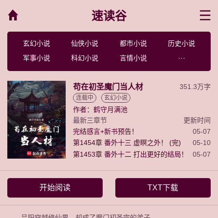
速读谷
菜单
玄幻小说
仙侠小说
都市小说
历史小说
军事小说
科幻小说
言情小说
···
苟在初圣魔门当人材
351.3万字
连载中
玄幻小说
作者：鹤守月满池
最新三章节
更新时间
完结感言+新书预告！
05-07
第1454章 番外十三 虚瞑之外！ (完)
05-10
第1453章 番外十二 打出更好的结局！
05-07
开始阅读
TXT下载
吕阳穿越修仙界，却成了魔门初圣宗的弟子。