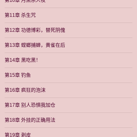
第10章 月黑杀人夜
第11章 杀生咒
第12章 功德博彩，替死阴傀
第13章 螳螂捕蝉，黄雀在后
第14章 黑吃黑！
第15章 钓鱼
第16章 疯狂的泡沫
第17章 别人恐惧我加仓
第18章 外挂的正确用法
第19章 剥皮