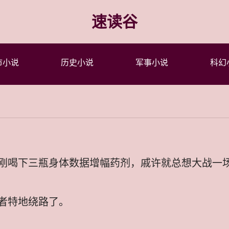
速读谷
市小说
历史小说
军事小说
科幻
刚喝下三瓶身体数据增幅药剂，戚许就总想大战一
者特地绕路了。