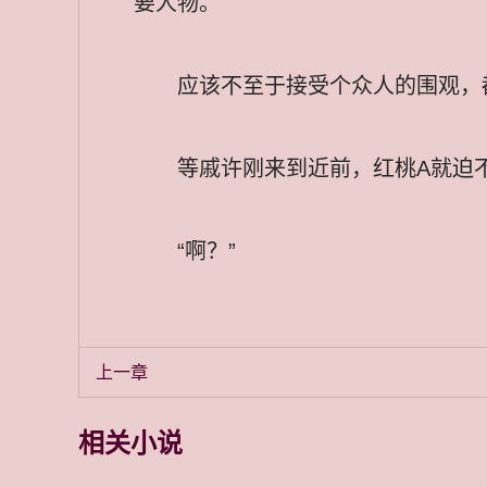
要人物。
应该不至于接受个众人的围观，
等戚许刚来到近前，红桃A就迫
“啊？”
上一章
相关小说