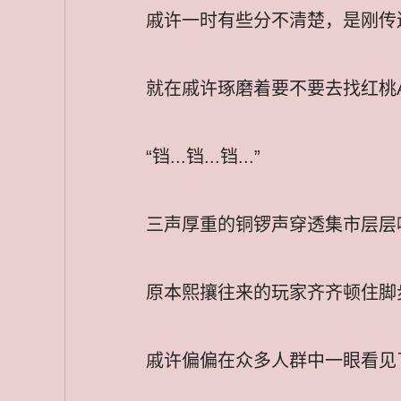
戚许一时有些分不清楚，是刚传
就在戚许琢磨着要不要去找红桃
“铛...铛...铛...”
三声厚重的铜锣声穿透集市层层
原本熙攘往来的玩家齐齐顿住脚
戚许偏偏在众多人群中一眼看见