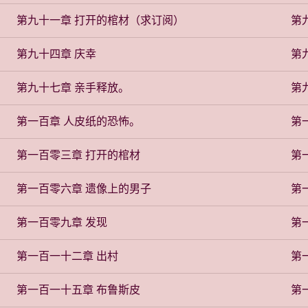
第九十一章 打开的棺材（求订阅）
第
第九十四章 庆幸
第
第九十七章 亲手释放。
第
第一百章 人皮纸的恐怖。
第
第一百零三章 打开的棺材
第
第一百零六章 遗像上的男子
第
第一百零九章 发现
第
第一百一十二章 出村
第
第一百一十五章 布鲁斯皮
第