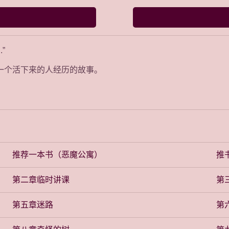
”
一个活下来的人经历的故事。
推荐一本书（恶魔公寓）
推
第二章临时讲课
第
第五章迷路
第