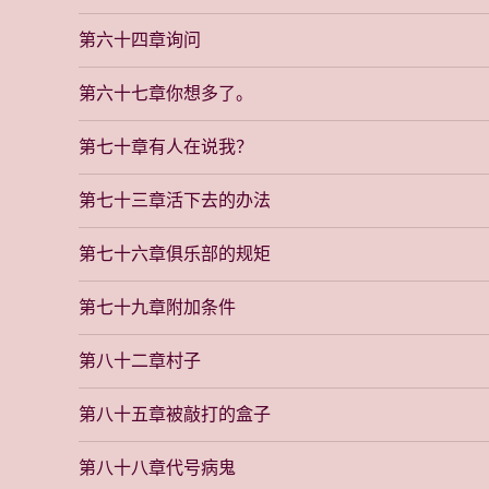
第六十四章询问
第六十七章你想多了。
第七十章有人在说我？
第七十三章活下去的办法
第七十六章俱乐部的规矩
第七十九章附加条件
第八十二章村子
第八十五章被敲打的盒子
第八十八章代号病鬼