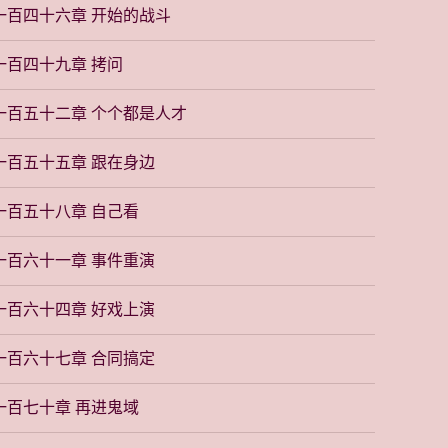
一百四十六章 开始的战斗
一百四十九章 拷问
一百五十二章 个个都是人才
一百五十五章 跟在身边
一百五十八章 自己看
一百六十一章 事件重演
一百六十四章 好戏上演
一百六十七章 合同搞定
一百七十章 再进鬼域