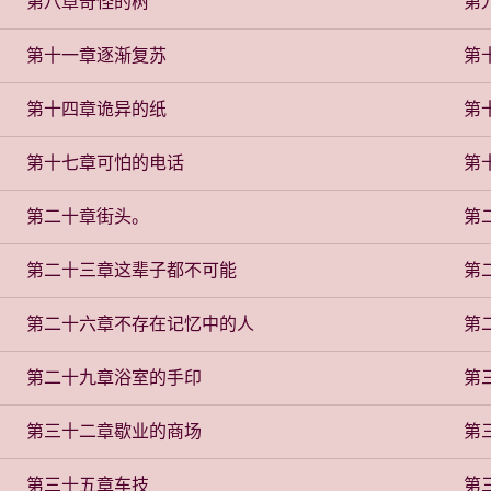
第八章奇怪的树
第
第十一章逐渐复苏
第
第十四章诡异的纸
第
第十七章可怕的电话
第
第二十章街头。
第
第二十三章这辈子都不可能
第
第二十六章不存在记忆中的人
第
第二十九章浴室的手印
第
第三十二章歇业的商场
第
第三十五章车技
第