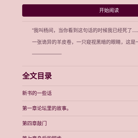
开始阅读
“我叫杨间，当你看到这句话的时候我已经死了......
一张诡异的羊皮卷，一只窥视黑暗的眼睛，这是
——————
全文目录
新书的一些话
第一章论坛里的故事。
第四章敲门