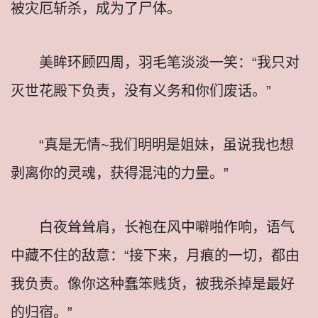
被灾厄斩杀，成为了尸体。
美眸环顾四周，羽毛笔淡淡一笑：“我只对
灭世花殿下负责，没有义务和你们废话。”
“真是无情~我们明明是姐妹，虽说我也想
剥离你的灵魂，获得混沌的力量。”
白夜耸耸肩，长袍在风中噼啪作响，语气
中藏不住的敌意：“接下来，月痕的一切，都由
我负责。像你这种蠢笨贱货，被我杀掉是最好
的归宿。”