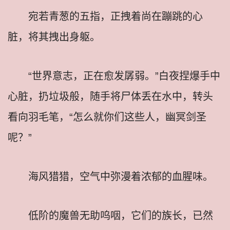
宛若青葱的五指，正拽着尚在蹦跳的心
脏，将其拽出身躯。
“世界意志，正在愈发孱弱。”白夜捏爆手中
心脏，扔垃圾般，随手将尸体丢在水中，转头
看向羽毛笔，“怎么就你们这些人，幽冥剑圣
呢？”
海风猎猎，空气中弥漫着浓郁的血腥味。
低阶的魔兽无助呜咽，它们的族长，已然