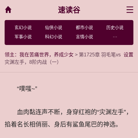
速读谷
菜单
玄幻小说
仙侠小说
都市小说
历史小说
军事小说
科幻小说
言情小说
···
领主：我在苦痛世界，养成少女
> 第1725章 羽毛笔vs
设置
灾渊左手，8阶内战（一）
“噗嗤~”
血肉黏连声不断，身穿红袍的“灾渊左手”，
掐着名长相俏丽、身后有鲨鱼尾巴的神选。