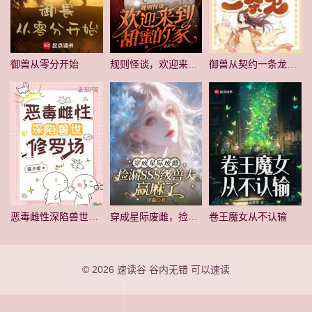
御兽从零分开始
规则怪谈，欢迎来到甜蜜的家
御兽从契约一条龙开始
恶毒雌性深陷兽世修罗场
穿成星际废雌，捡漏SSS级兽夫赢麻了
卷王魔女从不认输
© 2026
速读谷
谷内无错 可以速读