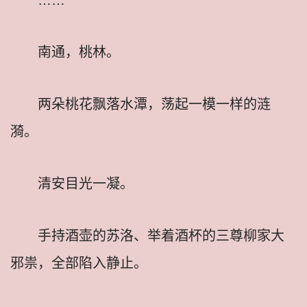
南通，桃林。
两朵桃花飘落水潭，荡起一模一样的涟
漪。
清安目光一凝。
手持酒壶的苏洛、举着酒杯的三尊柳家大
邪祟，全部陷入静止。