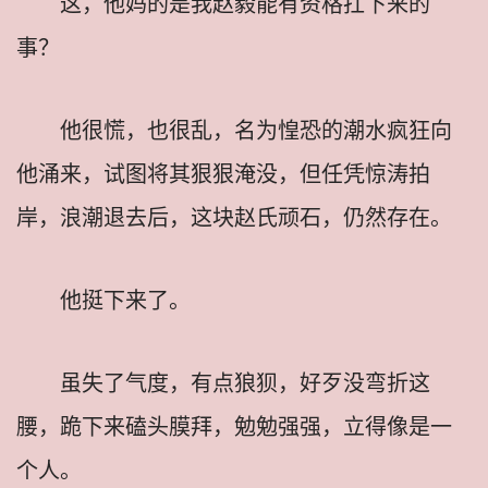
这，他妈的是我赵毅能有资格扛下来的
事？
他很慌，也很乱，名为惶恐的潮水疯狂向
他涌来，试图将其狠狠淹没，但任凭惊涛拍
岸，浪潮退去后，这块赵氏顽石，仍然存在。
他挺下来了。
虽失了气度，有点狼狈，好歹没弯折这
腰，跪下来磕头膜拜，勉勉强强，立得像是一
个人。