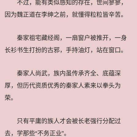
不过，能有类似感知的存在，世间寥寥，
因为魏正道在李绅之前，就懂得粒粒皆辛苦。
秦家祖宅藏经阁，一扇窗户被推开，一身
长衫书生打扮的古邪，手持油灯，站在窗口。
秦家人尚武，族内虽传承齐全、底蕴深
厚，但历代资质优秀的秦家人素来以拳头为
荣。
只有平庸的族人才会被长老强行分配过
去，学那些“不务正业”。