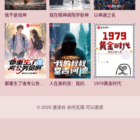
我不是戏神
我在精神病院学斩神
以神通之名
都重生了谁考公务员啊
人在美利坚：我的叔叔堂吉诃德
1979黄金时代
© 2026
速读谷
谷内无错 可以速读