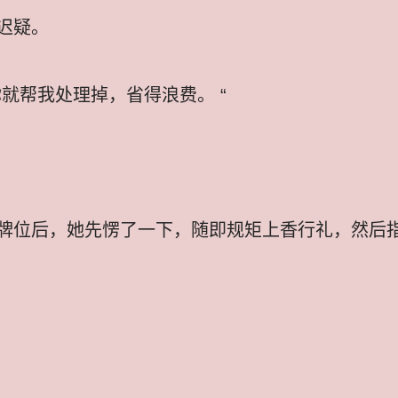
迟疑。
就帮我处理掉，省得浪费。 “
牌位后，她先愣了一下，随即规矩上香行礼，然后指