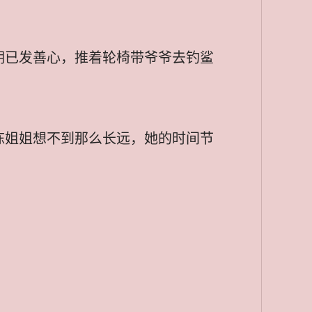
期已发善心，推着轮椅带爷爷去钓鲨
陈姐姐想不到那么长远，她的时间节
。
。