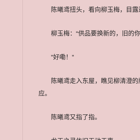
陈曦鸢扭头，看向柳玉梅，目露
柳玉梅：“供品要换新的，旧的你
”好嘞！”
陈曦鸢走入东屋，瞧见柳清澄的
应。
陈曦鸢又指了指。