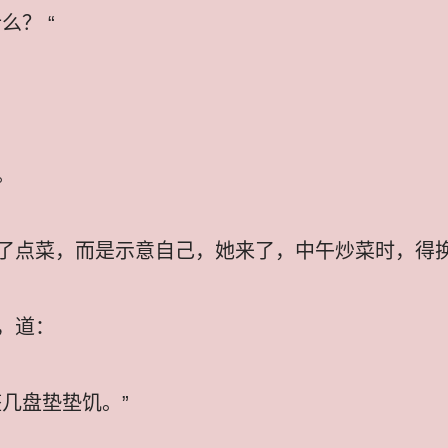
么？ “
。
了点菜，而是示意自己，她来了，中午炒菜时，得
，道：
几盘垫垫饥。”