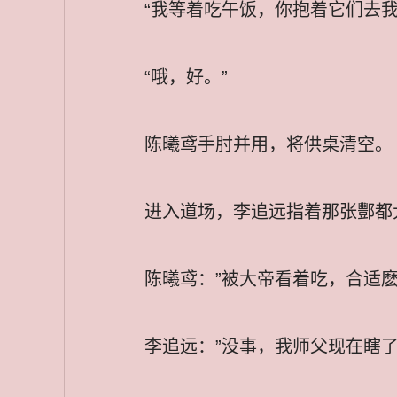
“我等着吃午饭，你抱着它们去
“哦，好。”
陈曦鸢手肘并用，将供桌清空。
进入道场，李追远指着那张酆都大
陈曦鸢：”被大帝看着吃，合适麽？
李追远：”没事，我师父现在瞎了。