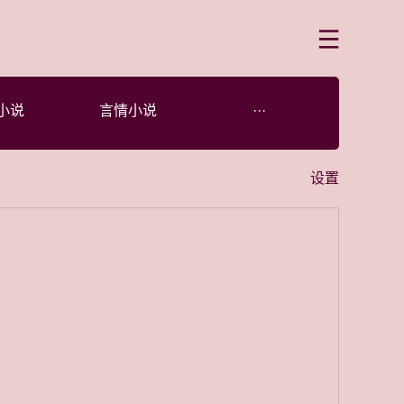
菜单
小说
言情小说
···
设置
。