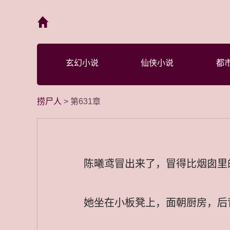
首页
玄幻小说
仙侠小说
都
捞尸人
> 第631章
陈曦鸢冒出来了，冒得比烟囱里
她坐在小板凳上，面朝厨房，后