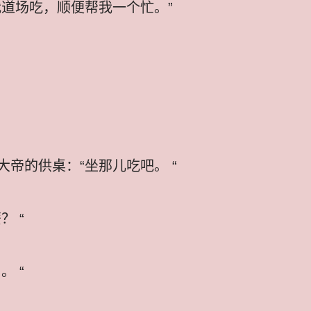
我道场吃，顺便帮我一个忙。”
帝的供桌：“坐那儿吃吧。 “
 “
 “