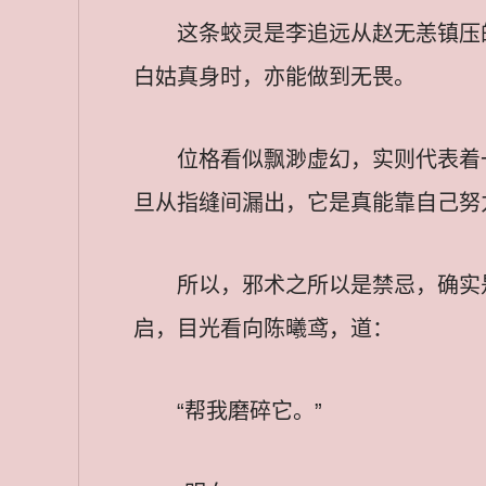
这条蛟灵是李追远从赵无恙镇压
白姑真身时，亦能做到无畏。
位格看似飘渺虚幻，实则代表着
旦从指缝间漏出，它是真能靠自己努
所以，邪术之所以是禁忌，确实
启，目光看向陈曦鸢，道：
“帮我磨碎它。”