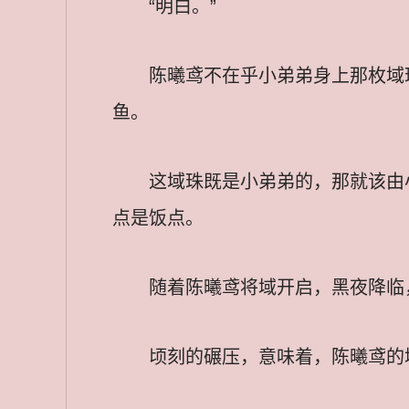
“明白。”
陈曦鸢不在乎小弟弟身上那枚域
鱼。
这域珠既是小弟弟的，那就该由
点是饭点。
随着陈曦鸢将域开启，黑夜降临
顷刻的碾压，意味着，陈曦鸢的