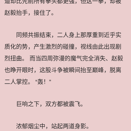
道却比先前所有拳头都更强，但这一拳，却被
赵毅抬手，接住了。
同频共振结束，二人身上那厚重到近乎实
质化的势，产生激烈的碰撞，视线由此出现剧
烈扭曲。 而当四周弥漫的魔气完全消失、赵毅
也睁开眼时，这股斗争被瞬间抬至巅峰，脱离
二人掌控。 “轰！”
巨响之下，双方都被震飞。
浓郁烟尘中，站起两道身影。