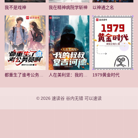
我不是戏神
我在精神病院学斩神
以神通之名
都重生了谁考公务员啊
人在美利坚：我的叔叔堂吉诃德
1979黄金时代
© 2026
速读谷
谷内无错 可以速读