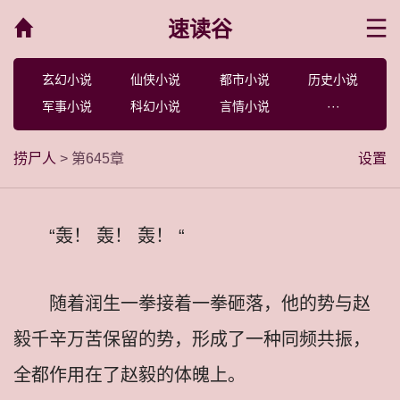
速读谷
菜单
玄幻小说
仙侠小说
都市小说
历史小说
军事小说
科幻小说
言情小说
···
捞尸人
> 第645章
设置
“轰！ 轰！ 轰！ “
随着润生一拳接着一拳砸落，他的势与赵
毅千辛万苦保留的势，形成了一种同频共振，
全都作用在了赵毅的体魄上。