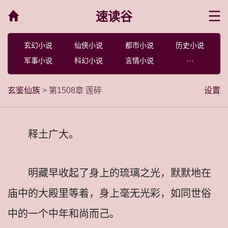
速读谷
菜单
玄幻小说
仙侠小说
都市小说
历史小说
军事小说
科幻小说
言情小说
···
玄鉴仙族
> 第1508章 莲碎
设置
释土广大。
明藏早收起了身上的琉璃之光，默默地在
庙中的大殿里等着，身上毫无光彩，如同世俗
中的一个中年和尚而己。