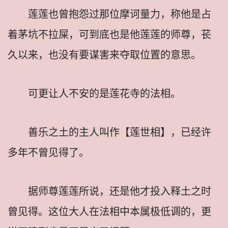
莲莲也曾抱怨过那位摩诃量力，称他是占
着茅坑不拉屎，可到底也是他莲莲的师尊，苌
久以来，也没有要谋害来夺取位置的意思。
可更让人不安的是莲花寺的法相。
善乐之土的主人叫作【莲世相】，已经许
多年不曾见得了。
据师尊莲莲所说，还是他才投入释土之时
曾见得。这位大人在法相中本属极低调的，更