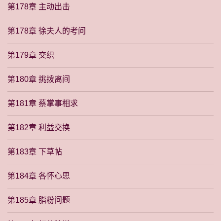
第178章 主动出击
第178章 徐夫人的考问
第179章 交织
第180章 挑拨离间
第181章 蔡掌事相求
第182章 利益交换
第183章 下草帖
第184章 各怀心思
第185章 脂粉问题