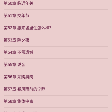
第50章 临近年关
第51章 交年节
第52章 搬来城里住怎么样？
第53章 除夕夜
第54章 不留遗憾
第55章 说亲
第56章 采购臭肉
第57章 暴风雨前的宁静
第58章 集体中毒