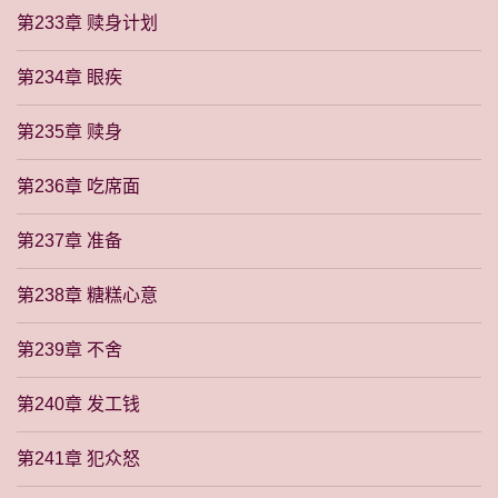
第233章 赎身计划
第234章 眼疾
第235章 赎身
第236章 吃席面
第237章 准备
第238章 糖糕心意
第239章 不舍
第240章 发工钱
第241章 犯众怒