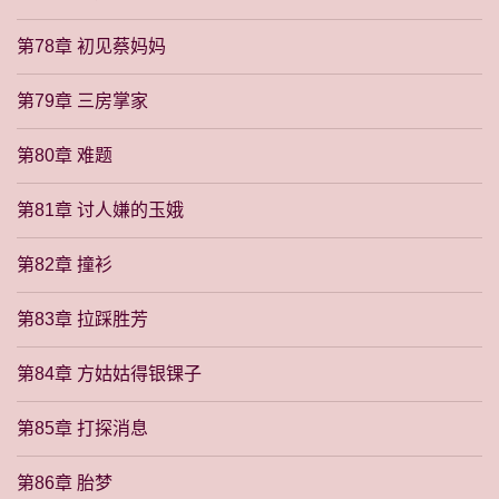
第78章 初见蔡妈妈
第79章 三房掌家
第80章 难题
第81章 讨人嫌的玉娥
第82章 撞衫
第83章 拉踩胜芳
第84章 方姑姑得银锞子
第85章 打探消息
第86章 胎梦