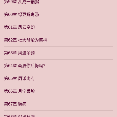
第59章 乱成一锅粥
第60章 绿豆解毒汤
第61章 风云变幻
第62章 杜大爷沦为笑柄
第63章 风波余韵
第64章 画眉你后悔吗？
第65章 周谦离府
第66章 月宁丢脸
第67章 装病
第68章 逃出杜府