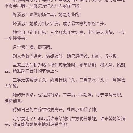
不饱穿不暖，只能赁身进大户人家谋生路。
好消息：论做职场牛马，她是专业的！
坏消息：她被分到大灶房，成了最末等的帮厨丫头。
她给自己定下目标：三个月离开大灶房，半年进入内院，一步
一步慢慢来！
月宁管住嘴，擦亮眼。
别人争着当通房、做姨娘时，她只想攒钱、出府、当老板。
主家三房为权为钱斗得你死我活时，她学技能、攒人脉、搞副
业，精准踩在晋升的节奏上～
三等灶房帮厨丫头，内院针线丫头，二等茶水丫头，一等得脸
大丫鬟。
她的升职路，也是攒钱路。三年后，赁期满。月宁申请离职，
准备创业。
得知自己的左膀右臂要离开，杜四小姐慌了神。
月宁要走了！那以后谁来给她出主意防着妯娌，谁来替她管铺
子，谁又能帮她把事情料理妥当呢！