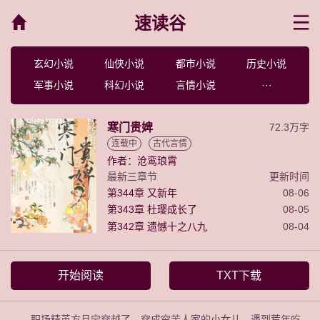
速读谷
菜单
玄幻小说
仙侠小说
都市小说
历史小说
军事小说
科幻小说
言情小说
···
寒门贵婢
72.3万字
连载中
古代言情
作者：沧鸾琅霄
最新三章节
更新时间
第344章 又新年
08-06
第343章 杜璎成长了
08-05
第342章 遗憾十之八九
08-04
开始阅读
TXT下载
职场精英方月宁穿越了，穿成穷苦人家的小女儿。遇到荒年吃