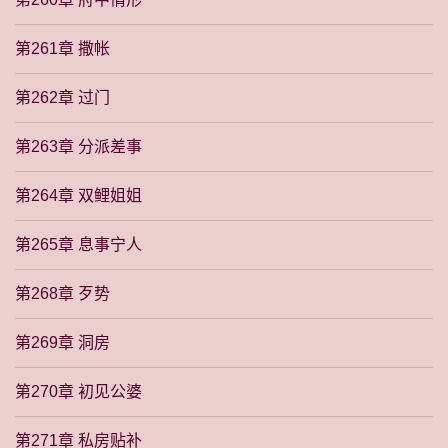
第261章 撒帐
第262章 过门
第263章 分派差事
第264章 双鲤姐姐
第265章 息事宁人
第268章 歹势
第269章 洞房
第270章 初见公婆
第271章 私房贴补