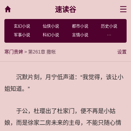
速读谷
菜单
玄幻小说
仙侠小说
都市小说
历史小说
军事小说
科幻小说
言情小说
···
寒门贵婢
> 第261章 撒帐
设置
沉默片刻，月宁低声道：“我觉得，该让小
姐知道。”
于公，杜璎出了杜家门，便不再是小姑
娘，而是徐家二房未来的主母，不能只随心情