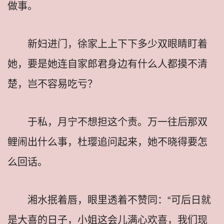
做事。
新妇进门，徐家上上下下多少双眼睛盯着
她，要是她连自家郎君身边有什么人都摸不清
楚，岂不容易吃亏？
于私，月宁不想担这个责。万一往后那双
鲤闹出什么事，杜璎追问起来，她不晓得要怎
么回话。
湘水抿着唇，眼里透着不赞同：“可后日就
是大喜的日子，小姐这会儿满心欢喜，我们现