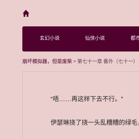
首页
玄幻小说
仙侠小说
都
崩坏模拟器，但是废柴
> 第七十一章 番外（七十一）
“唔……再这样下去不行。”
伊瑟琳挠了挠一头乱糟糟的绿毛