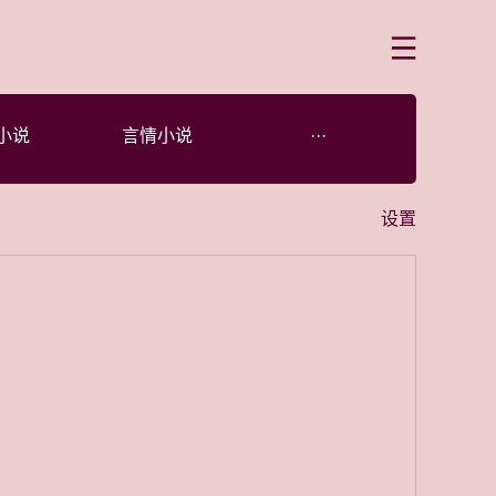
菜单
小说
言情小说
···
设置