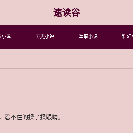
速读谷
市小说
历史小说
军事小说
科幻
，忍不住的揉了揉眼睛。