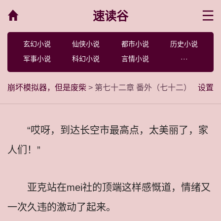
速读谷
菜单
玄幻小说
仙侠小说
都市小说
历史小说
军事小说
科幻小说
言情小说
···
崩坏模拟器，但是废柴
> 第七十二章 番外（七十二）
设置
“哎呀，到达长空市最高点，太美丽了，家
人们！”
亚克站在mei社的顶端这样感慨道，情绪又
一次久违的激动了起来。