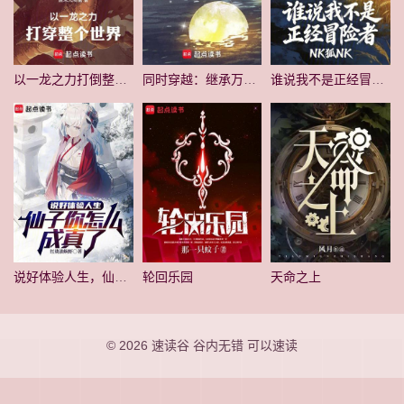
以一龙之力打倒整个世界！
同时穿越：继承万界遗产
谁说我不是正经冒险者
说好体验人生，仙子你怎么成真了
轮回乐园
天命之上
© 2026
速读谷
谷内无错 可以速读