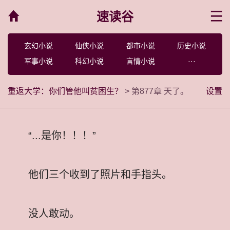
速读谷
菜单
玄幻小说
仙侠小说
都市小说
历史小说
军事小说
科幻小说
言情小说
···
重返大学：你们管他叫贫困生？
> 第877章 天了。
设置
“...是你！！！”
他们三个收到了照片和手指头。
没人敢动。