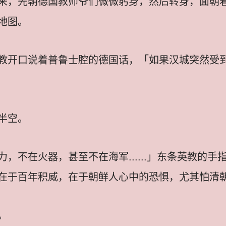
来，先朝德国教师爷们微微躬身，然后转身，面朝
地图。
教开口说着普鲁士腔的德国话，「如果汉城突然受
半空。
，不在火器，甚至不在海军......」东条英教的
在于百年积威，在于朝鲜人心中的恐惧，尤其怕清
。