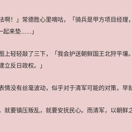
法啊！」常德胜心里嘀咕，「骑兵是甲方项目经理
来垫......」
图上轻轻敲了三下，「我会护送朝鲜国王北狩平壤
建立反日政权。」
表情没有丝毫波动，似乎对于清军可能的对策，早
，就要镇压叛乱，就要安抚民心。而清军，以朝鲜