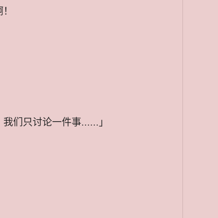
啊！
只讨论一件事......」