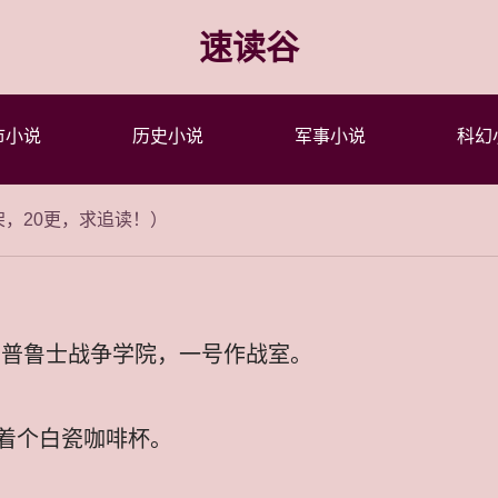
速读谷
市小说
历史小说
军事小说
科幻
上架，20更，求追读！）
林，普鲁士战争学院，一号作战室。
着个白瓷咖啡杯。