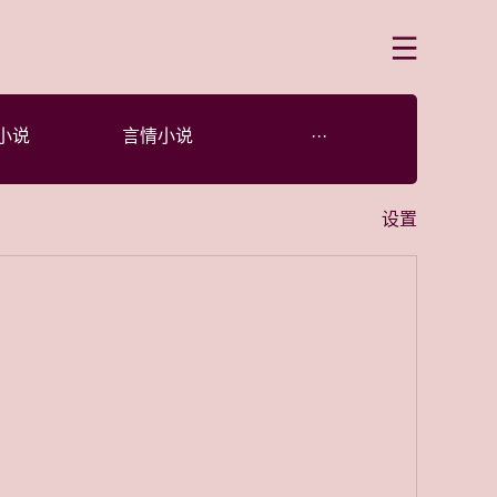
菜单
小说
言情小说
···
设置