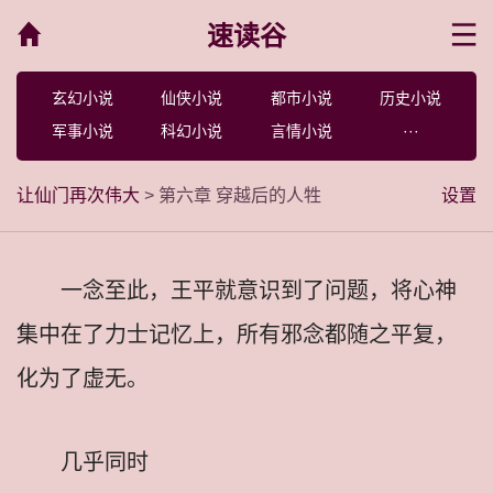
速读谷
菜单
玄幻小说
仙侠小说
都市小说
历史小说
军事小说
科幻小说
言情小说
···
让仙门再次伟大
> 第六章 穿越后的人牲
设置
一念至此，王平就意识到了问题，将心神
集中在了力士记忆上，所有邪念都随之平复，
化为了虚无。
几乎同时