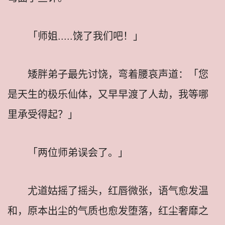
「师姐.....饶了我们吧！」
矮胖弟子最先讨饶，弯着腰哀声道：「您
是天生的极乐仙体，又早早渡了人劫，我等哪
里承受得起？」
「两位师弟误会了。」
尤道姑摇了摇头，红唇微张，语气愈发温
和，原本出尘的气质也愈发堕落，红尘奢靡之