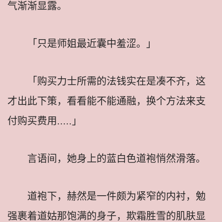
气渐渐显露。
「只是师姐最近囊中羞涩。」
「购买力士所需的法钱实在是凑不齐，这
才出此下策，看看能不能通融，换个方法来支
付购买费用.....」
言语间，她身上的蓝白色道袍悄然滑落。
道袍下，赫然是一件颇为紧窄的内衬，勉
强裹着道姑那饱满的身子，欺霜胜雪的肌肤显