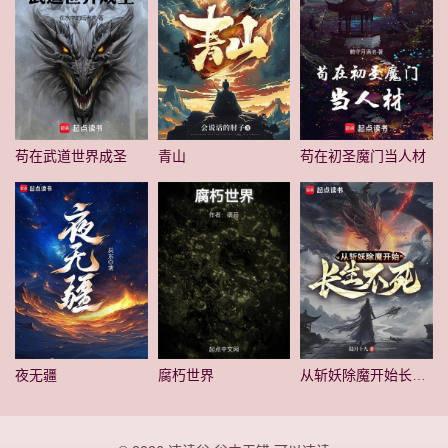
苟在武道世界成圣
青山
苟在初圣魔门当人材
夜无疆
腐朽世界
从斩妖除魔开始长生不死