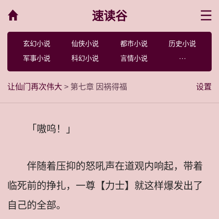
速读谷
菜单
玄幻小说
仙侠小说
都市小说
历史小说
军事小说
科幻小说
言情小说
···
让仙门再次伟大
> 第七章 因祸得福
设置
「嗷呜！」
伴随着压抑的怒吼声在道观内响起，带着
临死前的挣扎，一尊【力士】就这样爆发出了
自己的全部。