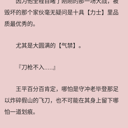
因为他全程目睹了刚刚的那一场大战，被
毁坏的那个家伙毫无疑问是十具【力士】里品
质最优秀的。
尤其是大圆满的【气禁】。
『刀枪不入.....』
王平百分百肯定，哪怕是守冲老毕登那足
以炸碎假山的飞刀，也不可能在其身上留下哪
怕一道划痕。