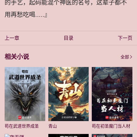
的手艺，起码能混个神医的名号，这辈子都不
用再愁吃喝.....』
上一章
目录
下一页
相关小说
全部
苟在武道世界成圣
青山
苟在初圣魔门当人材