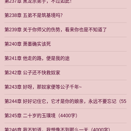
第237章 黑龙宗弟子，不过如此！
第238章 五弟不是筑基境吗？
第239章 关于你师父的伤势，看来你也是不知道了
第240章 萧墨确实该死
第241章 他走的路，便是我的途
第242章 公子还不快救奴家
第243章 好呀，那奴家便等公子千年~
第244章 好好记住它，它才是你的娘亲，永远不要忘记（55
00字）
第245章 二十岁的玉璞境（4400字）
第246章 我不知道，我想像不到那么一天（4000字）