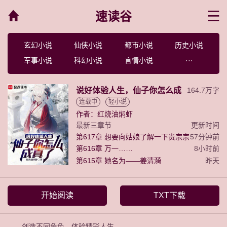
速读谷
菜单
玄幻小说
仙侠小说
都市小说
历史小说
军事小说
科幻小说
言情小说
···
说好体验人生，仙子你怎么成
164.7万字
连载中
轻小说
真了
作者：红烧油焖虾
最新三章节
更新时间
第617章 想要向姑娘了解一下贵宗宗
57分钟前
主
第616章 万一……
8小时前
第615章 她名为——姜清漪
昨天
开始阅读
TXT下载
创造不同角色，体验精彩人生。