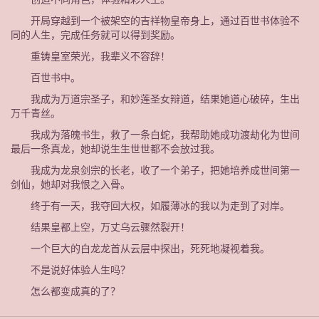
开局穿越到一个被架空的吉祥物皇帝身上，通过百世书体验不
同的人生，完成任务就可以得到奖励。
重铸皇室荣光，我辈义不容辞！
百世书中。
我成为万道宗圣子，和妙莲圣女辩道，结果她道心破碎，生出
万千青丝。
我成为落魄书生，救了一条白蛇，我帮助她成功渡劫化为世间
最后一条真龙，她却说生生世世都不会放过我。
我成为龙泉剑宗的长老，收了一个弟子，把她培养成世间第一
剑仙，她却对我恨之入骨。
终于有一天，我夺回大权，如履薄冰的我以为走到了对岸。
结果皇都上空，万丈乌云骤然裂开！
一个巨大的白龙龙首从云层中探出，死死地凝视着我。
不是说好体验人生吗？
怎么都变成真的了？