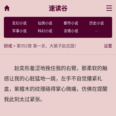
速读谷
菜单
玄幻小说
仙侠小说
都市小说
历史小说
军事小说
科幻小说
言情小说
···
财戒
> 第352章 第一关，大舅子赵志国！
设置
赵奕彤羞涩地挽住我的右臂，那柔软的触
感让我的心脏猛地一跳，左手不自觉攥紧礼
盒，紫檀木的纹理硌得掌心微痛，仿佛在提醒
我此刻太过紧张。