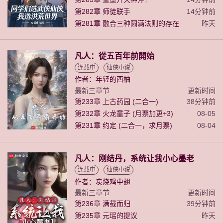
第282章 师徒联手
14分钟前
第281章 融合三种圆满法则的存在
昨天
凡人：從五百年前開始
连载中
仙侠小说
作者：年轻的西柚
最新三章节
更新时间
第233章 上古药园 (二合一)
38分钟前
第232章 火龙童子 (月票加更+3)
08-05
第231章 约定 (二合一，求月票)
08-04
凡人：刚结丹，系统让我小心墨老
连载中
仙侠小说
作者：炭烧鸡中翅
最新三章节
更新时间
第236章 满载而归
39分钟前
第235章 元瑶的提议
昨天