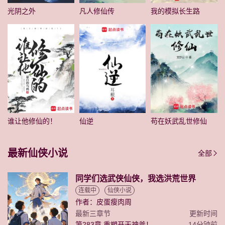
光阴之外
凡人修仙传
我的模拟长生路
谁让他修仙的！
仙逆
苟在妖武乱世修仙
最新仙侠小说
全部
同学们选武侠仙侠，我选洪荒世界
连载中
仙侠小说
作者：皮蛋瘦肉周
最新三章节
更新时间
第283章 重塑开天神斧！
14分钟前