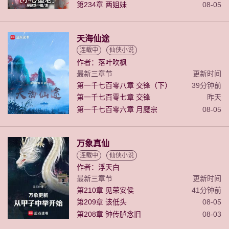
第234章 两姐妹
08-05
天海仙途
连载中
仙侠小说
作者：落叶吹枫
最新三章节
更新时间
第一千七百零八章 交锋（下）
39分钟前
第一千七百零七章 交锋
昨天
第一千七百零六章 月魔宗
08-05
万象真仙
连载中
仙侠小说
作者：浮天白
最新三章节
更新时间
第210章 见荣安侯
41分钟前
第209章 该低头
08-05
第208章 钟传胪念旧
08-03