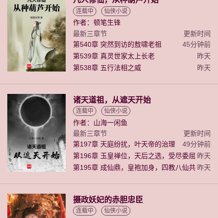
连载中
仙侠小说
作者：顿笔生锋
最新三章节
更新时间
第540章 突然到访的敖啸老祖
45分钟前
第539章 真灵世家太上长老
昨天
第538章 五行法相之威
昨天
诸天道祖，从遮天开始
连载中
仙侠小说
作者：山海一闲鱼
最新三章节
更新时间
第197章 天庭纷扰，叶天帝的治理
49分钟前
法，长公主摄政
第196章 玉皇禅位，天后之选，受尽委屈
昨天
的洪荒修士们
第195章 成仙鼎，皇袍加身，四教八仙共
昨天
拜叶天帝
摄政妖妃的赤胆忠臣
连载中
仙侠小说