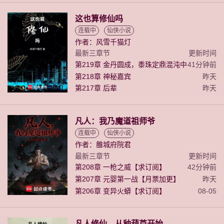
这也算修仙吗
连载中
仙侠小说
作者：风雪千猫灯
最新三章节
更新时间
第219章 金丹圆成，黍珠定鼎混沌中
41分钟前
第218章 神秘嘉宾
昨天
第217章 后辈
昨天
凡人：我乃魔道祖师爷
连载中
仙侠小说
作者：雒城府院君
最新三章节
更新时间
第208章 一枪之威【求订阅】
42分钟前
第207章 元婴第一战【月票加更】
昨天
第206章 变异火蟒【求订阅】
08-05
凡人修仙，从种葫芦开始