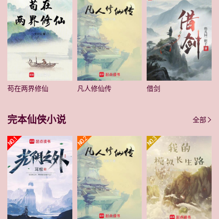
苟在两界修仙
凡人修仙传
借剑
完本仙侠小说
全部