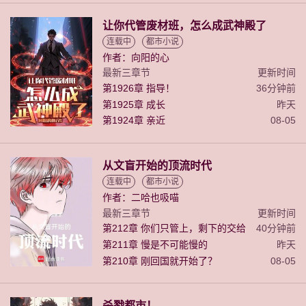
让你代管废材班，怎么成武神殿了
连载中
都市小说
作者：向阳的心
最新三章节
更新时间
第1926章 指导！
36分钟前
第1925章 成长
昨天
第1924章 亲近
08-05
从文盲开始的顶流时代
连载中
都市小说
作者：二哈也吸喵
最新三章节
更新时间
第212章 你们只管上，剩下的交给
40分钟前
我！
第211章 慢是不可能慢的
昨天
第210章 刚回国就开始了？
08-05
杀戮都市！