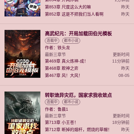
第853章 尺度这么大的嘛
昨天
第852章 这是不把我们当人看啊
昨天
高武纪元：开局加载田伯光模板
连载中
都市小说
作者：铁头龙
最新三章节
更新时间
第469章 真火炼神-成！
11分钟前
第468章 欺神之弈
昨天
第467章 风！大风！
08-05
转职诡异灾厄，国家求我收敛点
连载中
都市小说
作者：鲁晨1
最新三章节
更新时间
第713章 小王苍！
18分钟前
第712章 断掉的烟杆，燃烧的草帽！
昨天