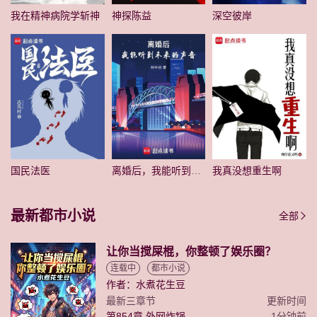
我在精神病院学斩神
神探陈益
深空彼岸
国民法医
离婚后，我能听到未来的声音
我真没想重生啊
最新都市小说
全部
让你当搅屎棍，你整顿了娱乐圈？
连载中
都市小说
作者：水煮花生豆
最新三章节
更新时间
第854章 外网炸锅
1分钟前