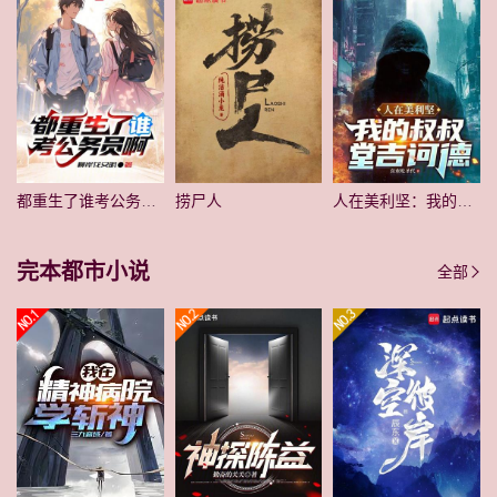
都重生了谁考公务员啊
捞尸人
人在美利坚：我的叔叔堂吉诃德
完本都市小说
全部