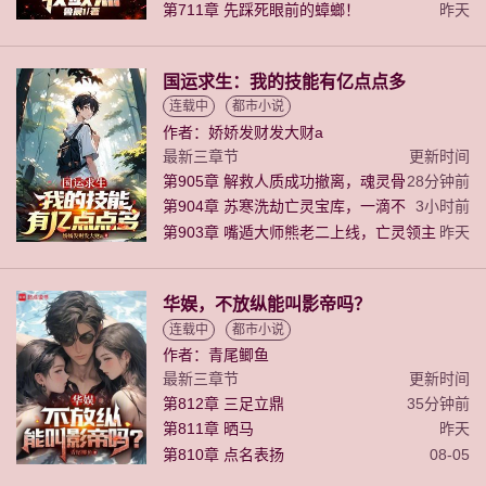
第711章 先踩死眼前的蟑螂！
昨天
国运求生：我的技能有亿点点多
连载中
都市小说
作者：娇娇发财发大财a
最新三章节
更新时间
第905章 解救人质成功撤离，魂灵骨
28分钟前
戒的解封线索
第904章 苏寒洗劫亡灵宝库，一滴不
3小时前
断燃烧的血液
第903章 嘴遁大师熊老二上线，亡灵领主
昨天
张麻子的重大情报
华娱，不放纵能叫影帝吗？
连载中
都市小说
作者：青尾鲫鱼
最新三章节
更新时间
第812章 三足立鼎
35分钟前
第811章 晒马
昨天
第810章 点名表扬
08-05