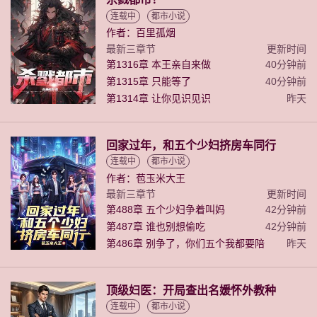
连载中
都市小说
作者：百里孤烟
最新三章节
更新时间
第1316章 本王亲自来做
40分钟前
第1315章 只能等了
40分钟前
第1314章 让你见识见识
昨天
回家过年，和五个少妇挤房车同行
连载中
都市小说
作者：苞玉米大王
最新三章节
更新时间
第488章 五个少妇争着叫妈
42分钟前
第487章 谁也别想偷吃
42分钟前
第486章 别争了，你们五个我都要陪
昨天
顶级妇医：开局查出名媛怀外教种
连载中
都市小说