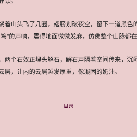
脖颈。
绕着山头飞了几圈，翅膀划破夜空，留下一道黑色
笃笃”的声响，震得地面微微发麻，仿佛整个山脉都
，两个石奴正埋头解石，解石声隔着空间传来，沉
云层，让内的云层越发厚重，像凝固的奶油。
目录