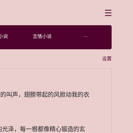
菜单
小说
言情小说
···
设置
”的叫声，翅膀带起的风掀动我的衣
的光泽，每一根都像精心锻造的玄