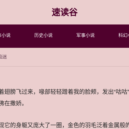
速读谷
市小说
历史小说
军事小说
科幻
痴迷
着翅膀飞过来，喙部轻轻蹭着我的脸颊，发出“咕咕
佛在撒娇。
现它的身躯又庞大了一圈，金色的羽毛泛着金属般