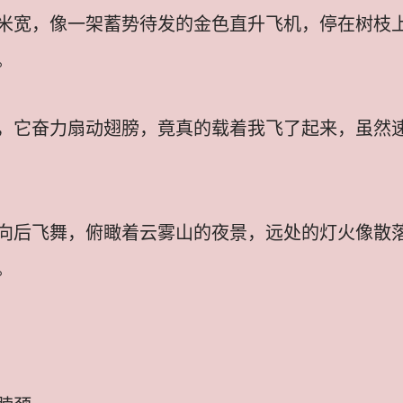
米宽，像一架蓄势待发的金色直升飞机，停在树枝
。
，它奋力扇动翅膀，竟真的载着我飞了起来，虽然
向后飞舞，俯瞰着云雾山的夜景，远处的灯火像散
。