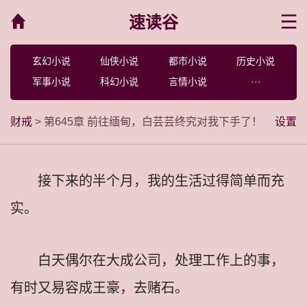
速读谷
菜单
玄幻小说
仙侠小说
都市小说
历史小说
军事小说
科幻小说
言情小说
···
财戒
> 第645章 前往缅甸，白芸芸终究对我下手了！
设置
接下来的半个月，我的生活过得简单而充
实。
白天偶尔在大成公司，处理工作上的事，
有时又易容成王豪，去赌石。