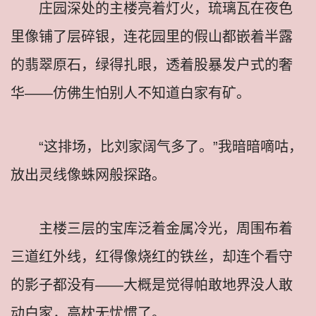
庄园深处的主楼亮着灯火，琉璃瓦在夜色
里像铺了层碎银，连花园里的假山都嵌着半露
的翡翠原石，绿得扎眼，透着股暴发户式的奢
华——仿佛生怕别人不知道白家有矿。
“这排场，比刘家阔气多了。”我暗暗嘀咕，
放出灵线像蛛网般探路。
主楼三层的宝库泛着金属冷光，周围布着
三道红外线，红得像烧红的铁丝，却连个看守
的影子都没有——大概是觉得帕敢地界没人敢
动白家，高枕无忧惯了。