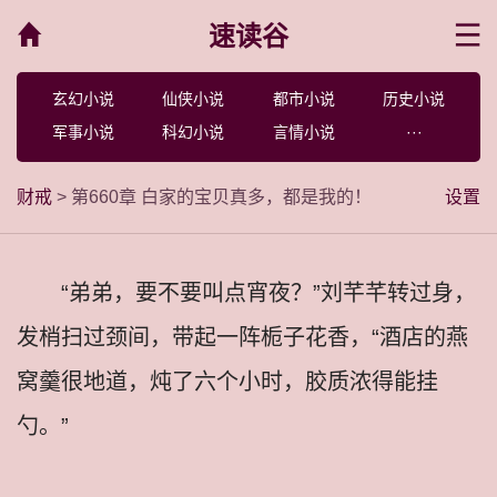
速读谷
菜单
玄幻小说
仙侠小说
都市小说
历史小说
军事小说
科幻小说
言情小说
···
财戒
> 第660章 白家的宝贝真多，都是我的！
设置
“弟弟，要不要叫点宵夜？”刘芊芊转过身，
发梢扫过颈间，带起一阵栀子花香，“酒店的燕
窝羹很地道，炖了六个小时，胶质浓得能挂
勺。”