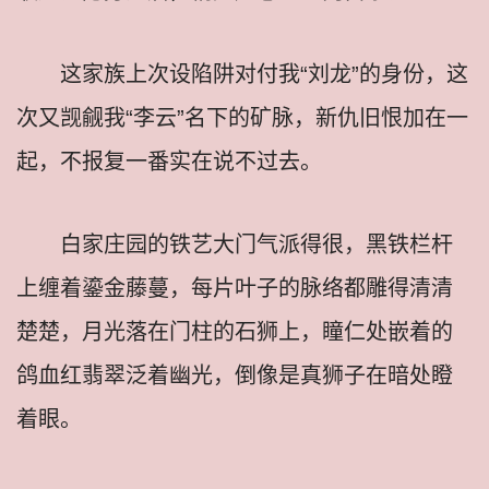
这家族上次设陷阱对付我“刘龙”的身份，这
次又觊觎我“李云”名下的矿脉，新仇旧恨加在一
起，不报复一番实在说不过去。
白家庄园的铁艺大门气派得很，黑铁栏杆
上缠着鎏金藤蔓，每片叶子的脉络都雕得清清
楚楚，月光落在门柱的石狮上，瞳仁处嵌着的
鸽血红翡翠泛着幽光，倒像是真狮子在暗处瞪
着眼。