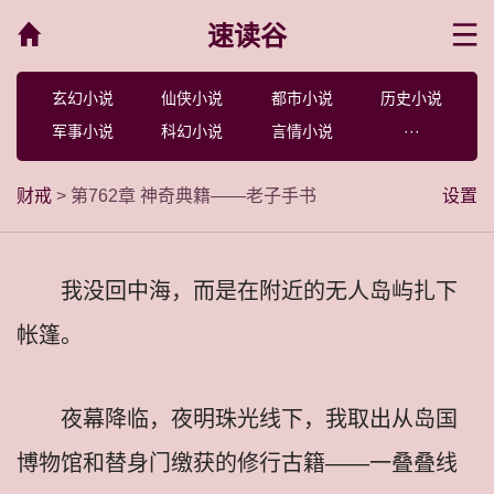
速读谷
菜单
玄幻小说
仙侠小说
都市小说
历史小说
军事小说
科幻小说
言情小说
···
财戒
> 第762章 神奇典籍——老子手书
设置
我没回中海，而是在附近的无人岛屿扎下
帐篷。
夜幕降临，夜明珠光线下，我取出从岛国
博物馆和替身门缴获的修行古籍——一叠叠线