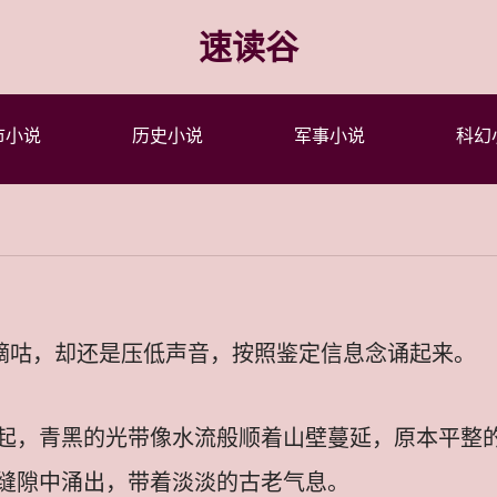
速读谷
市小说
历史小说
军事小说
科幻
里嘀咕，却还是压低声音，按照鉴定信息念诵起来。
起，青黑的光带像水流般顺着山壁蔓延，原本平整
缝隙中涌出，带着淡淡的古老气息。