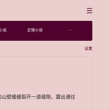
菜单
小说
言情小说
···
设置
的山壁缓缓裂开一道缝隙，露出通往