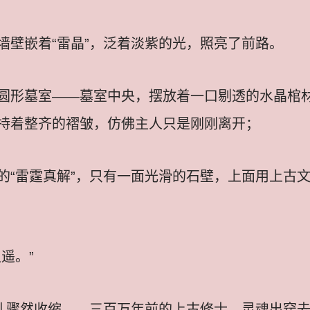
墙壁嵌着“雷晶”，泛着淡紫的光，照亮了前路。
圆形墓室——墓室中央，摆放着一口剔透的水晶棺
持着整齐的褶皱，仿佛主人只是刚刚离开；
的“雷霆真解”，只有一面光滑的石壁，上面用上古
遥。”
瞳孔骤然收缩——三百万年前的上古修士，灵魂出窍