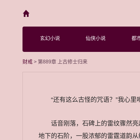
首页
玄幻小说
仙侠小说
都
财戒
> 第889章 上古修士归来
“还有这么古怪的咒语？”我心
话音刚落，石碑上的雷纹骤然亮
地下的石阶，一股浓郁的雷霆道韵从