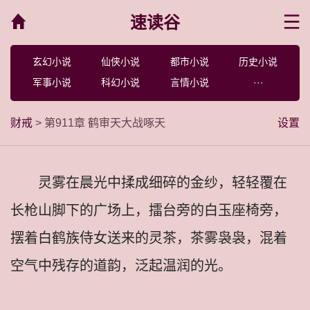
速读谷
菜单
玄幻小说
仙侠小说
都市小说
历史小说
军事小说
科幻小说
言情小说
···
财戒
> 第911章 鹤审天大战啄天
设置
灵雾在晨光中揉成细碎的金纱，轻轻覆在
长枪山脚下的广场上，擂台旁的白玉座椅旁，
摆着白鹤族侍女送来的灵茶，茶雾袅袅，混着
空气中残存的道韵，泛起温润的光。