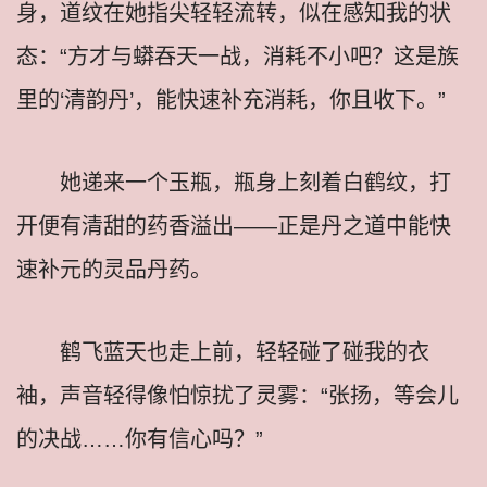
身，道纹在她指尖轻轻流转，似在感知我的状
态：“方才与蟒吞天一战，消耗不小吧？这是族
里的‘清韵丹’，能快速补充消耗，你且收下。”
她递来一个玉瓶，瓶身上刻着白鹤纹，打
开便有清甜的药香溢出——正是丹之道中能快
速补元的灵品丹药。
鹤飞蓝天也走上前，轻轻碰了碰我的衣
袖，声音轻得像怕惊扰了灵雾：“张扬，等会儿
的决战……你有信心吗？”