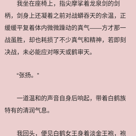
我坐在座椅上，指尖摩挲着龙泉剑的剑
柄，剑身上还凝着之前对战蟒吞天的余温，正
缓缓平复着体内微微躁动的真气——方才那一
战虽胜，却也耗损了不少真气和精神，若即刻
决战，未必能应对啄天或鹤审天。
“张扬。”
一道温和的声音自身后响起，带着白鹤族
特有的清润气息。
我回头，便见白鹤女王身着淡金王袍，袍