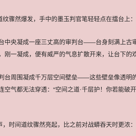
道纹骤然爆发，手中的墨玉判官笔轻轻点在擂台上：“
台中央凝成一座三丈高的审判台——台身刻满上古
，刚一凝成，便有威严的气息扩散开来，让台下的
判台周围凝成千万层空间壁垒——这些壁垒像透明
连空气都无法穿透：“空间之道·千层护！你若能破
声，时间道纹骤然亮起，比之前对战蟒吞天时更浓：“