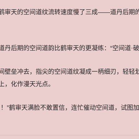
鹤审天的空间道纹流转速度慢了三成——道丹后期
道丹后期的空间道韵比鹤审天的更凝练：“空间道·破
间壁垒冲去，指尖的空间道纹凝成一柄细刃，轻轻划
上，化作漫天光点。
？！”鹤审天满脸不敢置信，连忙催动空间道，试图