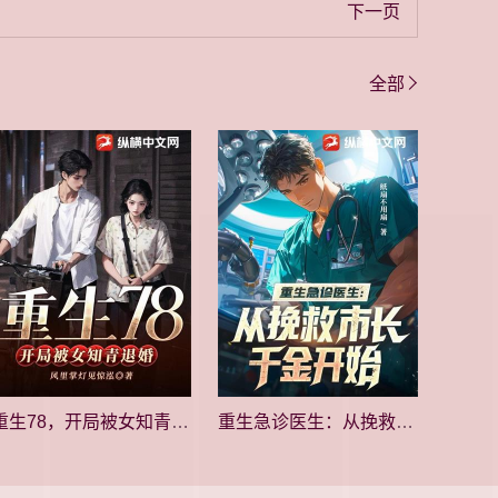
下一页
全部
重生78，开局被女知青退婚
重生急诊医生：从挽救市长千金开始