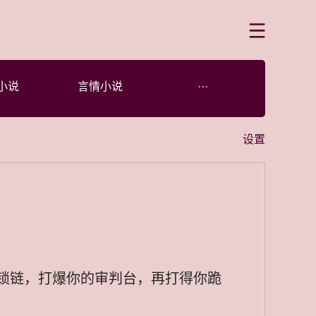
菜单
小说
言情小说
···
设置
锁链，打爆你的审判台，再打得你跪