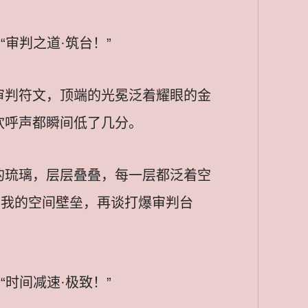
审判之道·筑台！”
审判符文，顶端的光冕泛着耀眼的金
欢呼声都瞬间低了几分。
的琉璃，层层叠叠，每一层都泛着空
开我的空间壁垒，再谈打爆审判台
时间减速·极致！”