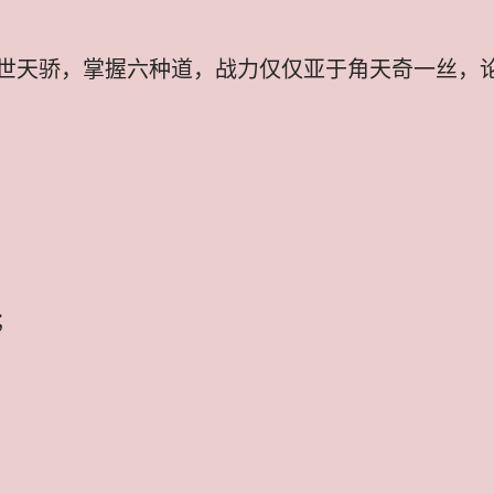
世天骄，掌握六种道，战力仅仅亚于角天奇一丝，
；