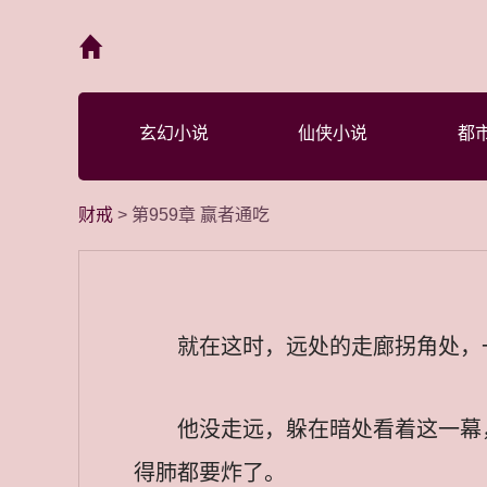
首页
玄幻小说
仙侠小说
都
财戒
> 第959章 赢者通吃
就在这时，远处的走廊拐角处，
他没走远，躲在暗处看着这一幕
得肺都要炸了。