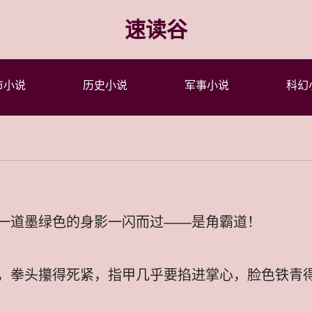
速读谷
市小说
历史小说
军事小说
科幻
一道墨绿色的身影一闪而过——是角霸道！
，拳头攥得死紧，指甲几乎要掐进掌心，脸色铁青