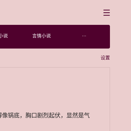
菜单
小说
言情小说
···
设置
得像锅底，胸口剧烈起伏，显然是气