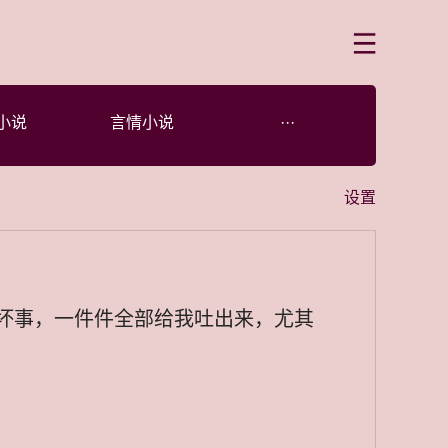
菜单
小说
言情小说
···
设置
坏事，一件件全部给我吐出来，尤其