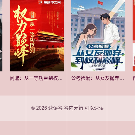
问鼎：从一等功臣到权力巅峰
公考捡漏：从女友抛弃到权利巅峰
© 2026
速读谷
谷内无错 可以速读