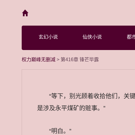
首页
玄幻小说
仙侠小说
都
权力巅峰无删减
> 第416章 锋芒毕露
“等下，别光顾着收拾他们，关
是涉及永平煤矿的赃事。”
“明白。”