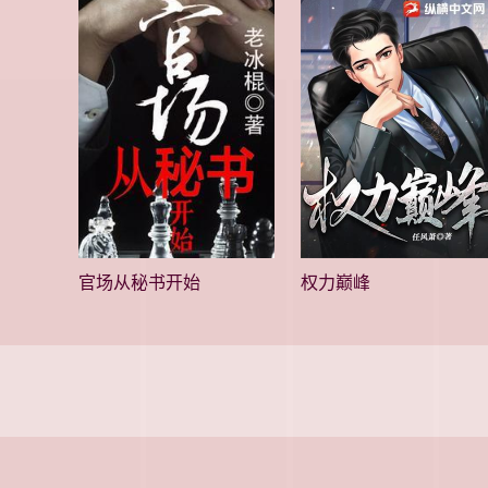
官场从秘书开始
权力巅峰