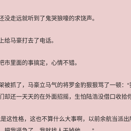
还没走远就听到了鬼哭狼嚎的求饶声。
上给马豪打去了电话。
把市里面的事搞定，心情不错。
架被抓了，马豪立马气的将罗金豹狠狠骂了一顿：“
们却还一天天的在外面招摇，生怕陆浩没借口收拾你
就是这性格，这也不算什么大事啊，以前余航当派出
，把我逼急了，我就找人干掉他……”