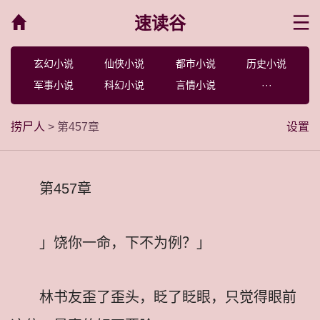
速读谷
菜单
玄幻小说
仙侠小说
都市小说
历史小说
军事小说
科幻小说
言情小说
···
捞尸人
> 第457章
设置
第457章
」饶你一命，下不为例？」
林书友歪了歪头，眨了眨眼，只觉得眼前