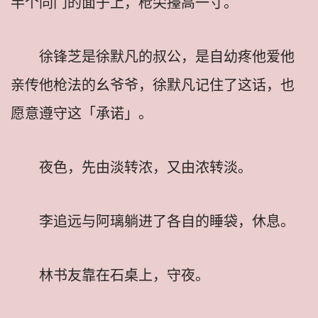
半个同门的面子上，枪尖擡高一寸。
徐锋芝是徐默凡的叔公，是自幼疼他爱他
亲传他枪法的幺爷爷，徐默凡记住了这话，也
愿意遵守这「承诺」。
夜色，先由淡转浓，又由浓转淡。
李追远与阿璃躺进了各自的睡袋，休息。
林书友靠在石桌上，守夜。