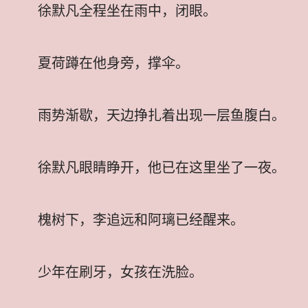
徐默凡全程坐在雨中，闭眼。
夏荷蹲在他身旁，撑伞。
雨势渐歇，天边挣扎着出现一层鱼腹白。
徐默凡眼睛睁开，他已在这里坐了一夜。
槐树下，李追远和阿璃已经醒来。
少年在刷牙，女孩在洗脸。