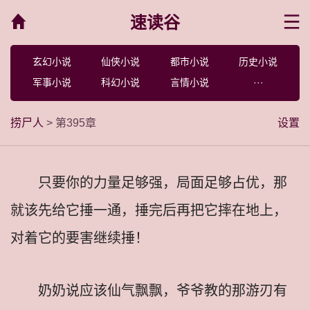
速读谷
菜单
玄幻小说
仙侠小说
都市小说
历史小说
军事小说
科幻小说
言情小说
···
捞尸人
> 第395章
设置
只要你的力量足够强，局面足够占优，那
就该先给它捶一通，捶完后再把它摔在地上，
对着它的要害继续捶！
奶奶说应该仙气飘飘，爷爷教的那游刃有