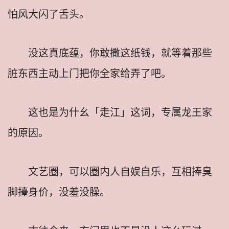
怕风大闪了舌头。
没这真底蕴，你敢撒这纸钱，就等着那些
脏东西主动上门把你全家给弄了吧。
这也是为什幺「走江」这词，专属龙王家
的原因。
文艺圈，可以圈内人自娱自乐，互相捧臭
脚擡身价，没羞没臊。