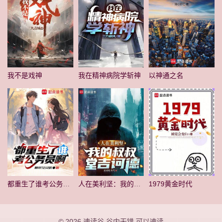
我不是戏神
我在精神病院学斩神
以神通之名
都重生了谁考公务员啊
人在美利坚：我的叔叔堂吉诃德
1979黄金时代
© 2026
速读谷
谷内无错 可以速读