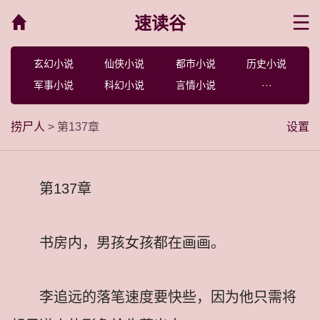
速读谷
菜单
玄幻小说
仙侠小说
都市小说
历史小说
军事小说
科幻小说
言情小说
···
捞尸人
> 第137章
设置
第137章
书房内，男孩女孩都在画画。
李追远的落笔速度要快些，因为他只需将