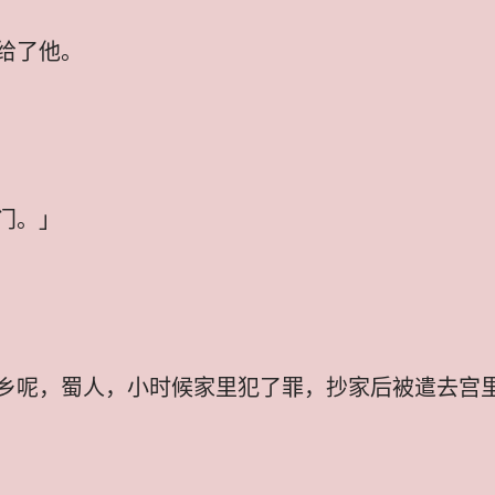
给了他。
门。」
乡呢，蜀人，小时候家里犯了罪，抄家后被遣去宫