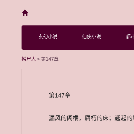
首页
玄幻小说
仙侠小说
都
捞尸人
> 第147章
第147章
漏风的阁楼，腐朽的床；翘起的