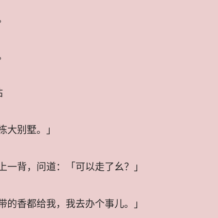
。
。
站
栋大别墅。」
上一背，问道：「可以走了幺？」
带的香都给我，我去办个事儿。」