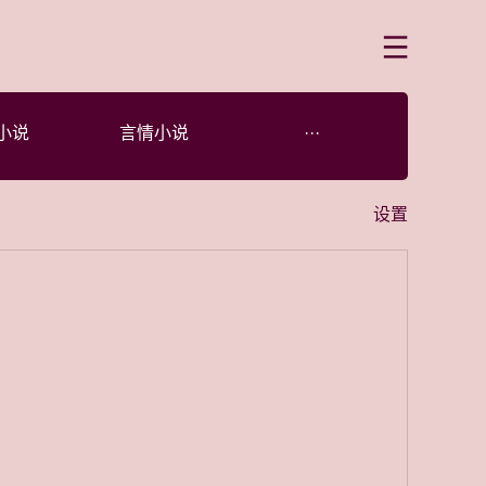
菜单
小说
言情小说
···
设置