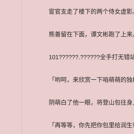
宦官支走了楼下的两个侍女虚影
熊善留在下面，谭文彬跑了上来
101??????.??????全手打无错
「哟呵，来欣赏一下咱萌萌的独
阴萌白了他一眼，将登山包往身
「再等等，你先把你包里给润生