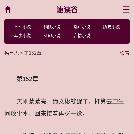
速读谷
菜单
玄幻小说
仙侠小说
都市小说
历史小说
军事小说
科幻小说
言情小说
···
捞尸人
> 第152章
设置
第152章
天刚蒙蒙亮，谭文彬就醒了，打算去卫生
间放个水，回来接着再眯一觉。