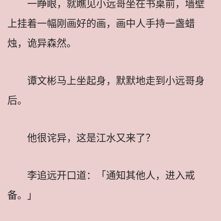
一睁眼，就瞧见小远哥坐在书桌前，墙壁
上挂着一幅刚画好的画，画中人手持一盏蜡
烛，诡异森然。
谭文彬马上坐起身，默默地走到小远哥身
后。
他很诧异，这是江水又来了？
李追远开口道：「通知其他人，进入戒
备。」