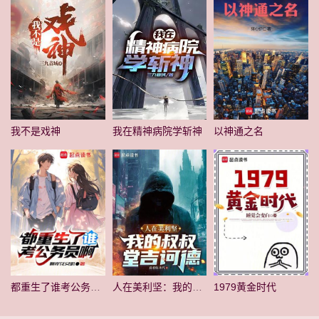
我不是戏神
我在精神病院学斩神
以神通之名
都重生了谁考公务员啊
人在美利坚：我的叔叔堂吉诃德
1979黄金时代