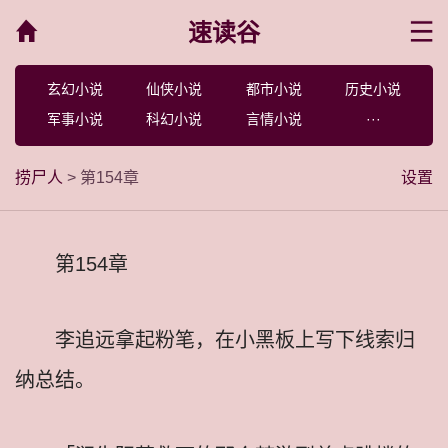
速读谷
菜单
玄幻小说
仙侠小说
都市小说
历史小说
军事小说
科幻小说
言情小说
···
捞尸人
> 第154章
设置
第154章
李追远拿起粉笔，在小黑板上写下线索归
纳总结。