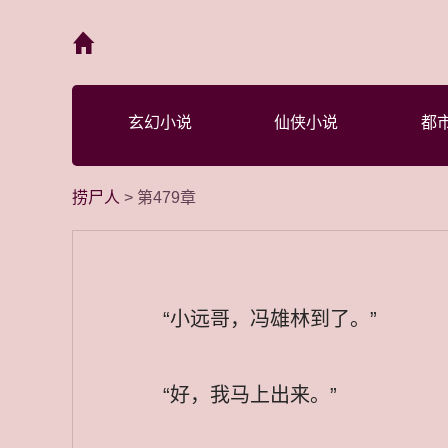
首页
玄幻小说
仙侠小说
都
捞尸人
> 第479章
“小远哥，冯雄林到了。”
“好，我马上出来。”