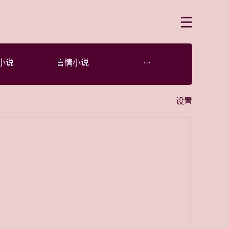
菜单
小说
言情小说
···
设置