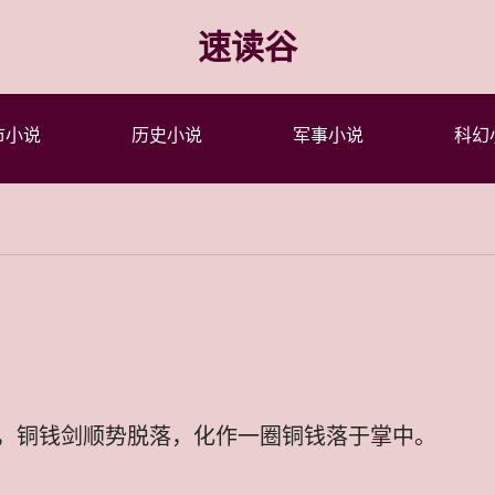
速读谷
市小说
历史小说
军事小说
科幻
，铜钱剑顺势脱落，化作一圈铜钱落于掌中。