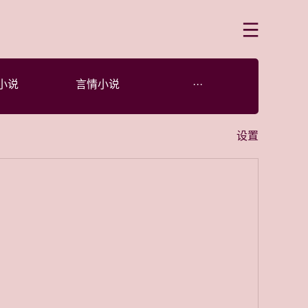
菜单
小说
言情小说
···
设置