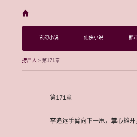
首页
玄幻小说
仙侠小说
都
捞尸人
> 第171章
第171章
李追远手臂向下一甩，掌心摊开