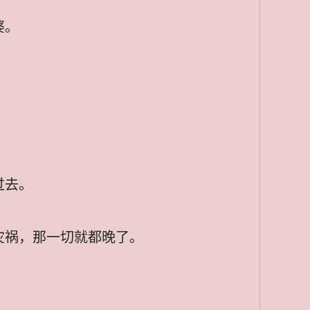
婆。
。
过去。
灾祸，那一切就都晚了。