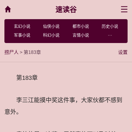
速读谷
菜单
玄幻小说
仙侠小说
都市小说
历史小说
军事小说
科幻小说
言情小说
···
捞尸人
> 第183章
设置
第183章
李三江能摸中奖这件事，大家伙都不感到
意外。