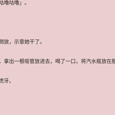
咕噜咕噜」。
倒放，示意她干了。
，拿出一根吸管放进去，喝了一口，将汽水瓶放在
虎牙。