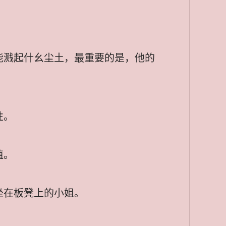
能溅起什幺尘土，最重要的是，他的
性。
值。
坐在板凳上的小姐。