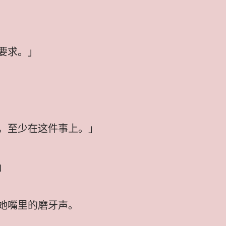
要求。」
，至少在这件事上。」
」
她嘴里的磨牙声。