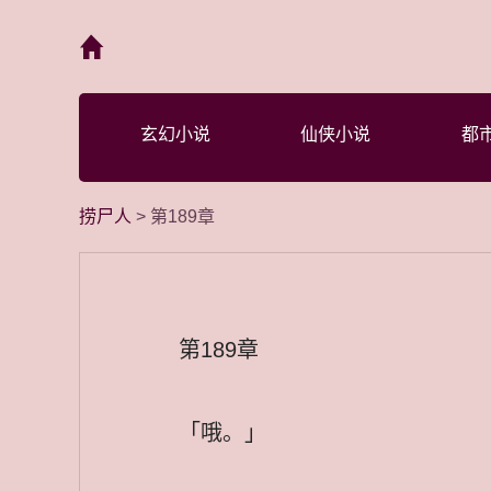
首页
玄幻小说
仙侠小说
都
捞尸人
> 第189章
第189章
「哦。」