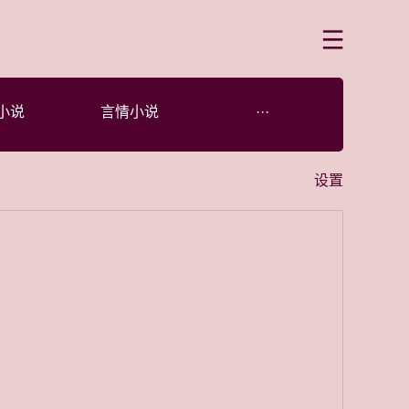
菜单
小说
言情小说
···
设置