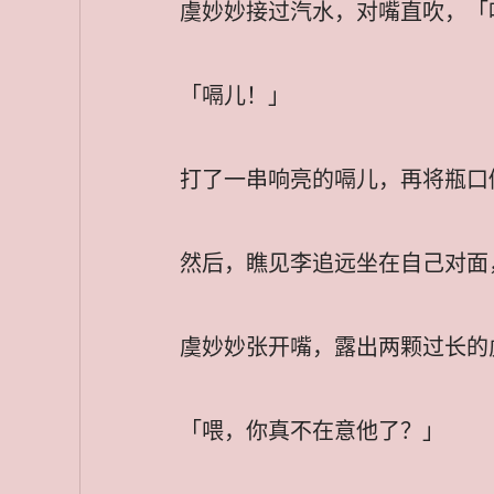
虞妙妙接过汽水，对嘴直吹，「
「嗝儿！」
打了一串响亮的嗝儿，再将瓶口
然后，瞧见李追远坐在自己对面
虞妙妙张开嘴，露出两颗过长的
「喂，你真不在意他了？」