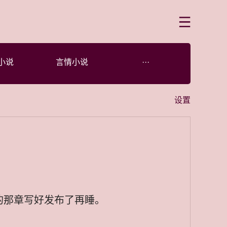
菜单
小说
言情小说
···
设置
的那章写好发布了再睡。