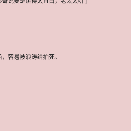
彬哥说要是讲得太直白，老太太听了
船，容易被浪涛给拍死。