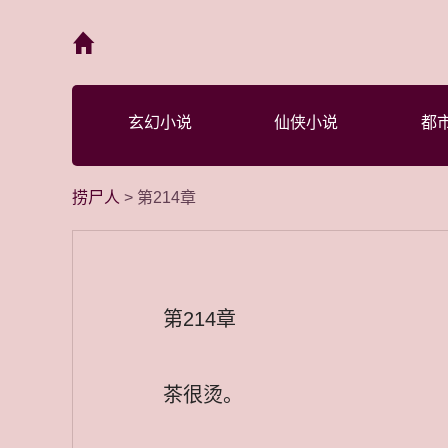
首页
玄幻小说
仙侠小说
都
捞尸人
> 第214章
第214章
茶很烫。