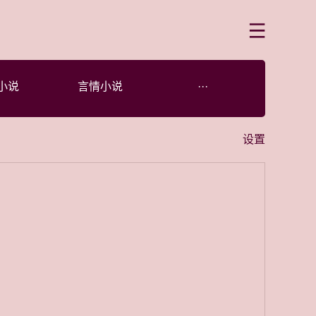
菜单
小说
言情小说
···
设置