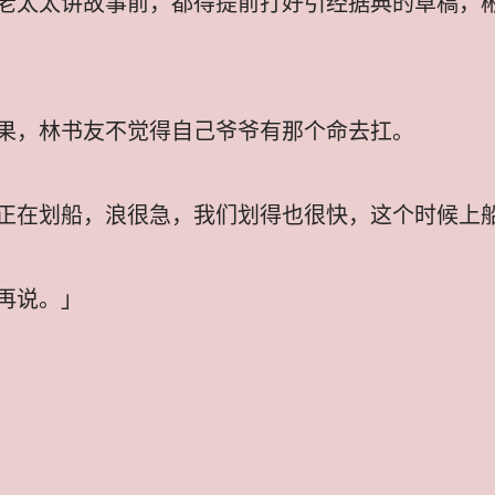
老太太讲故事前，都得提前打好引经据典的草稿，
果，林书友不觉得自己爷爷有那个命去扛。
正在划船，浪很急，我们划得也很快，这个时候上
再说。」