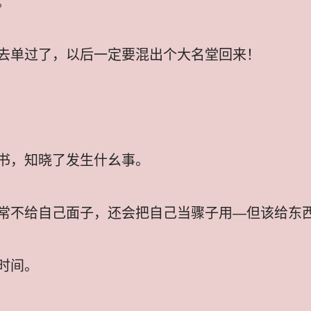
。
去单过了，以后一定要混出个大名堂回来！
书，知晓了发生什幺事。
常不给自己面子，还会把自己当骤子用—但该给东
时间。