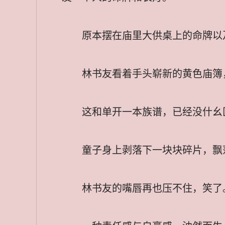
原本摆在庙里大供桌上的命牌以
林书友看着手头崭新的黄色庙簿
这和单开一本族谱，已经没什幺
童子身上剥落下一块块碎片，飘
林书友的嘴唇再也压不住，笑了