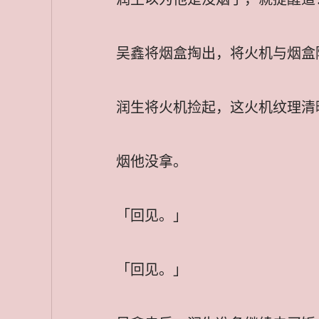
吴鑫将烟盒掏出，将火机与烟盒
润生将火机捡起，这火机纹理清
烟他没拿。
「回见。」
「回见。」