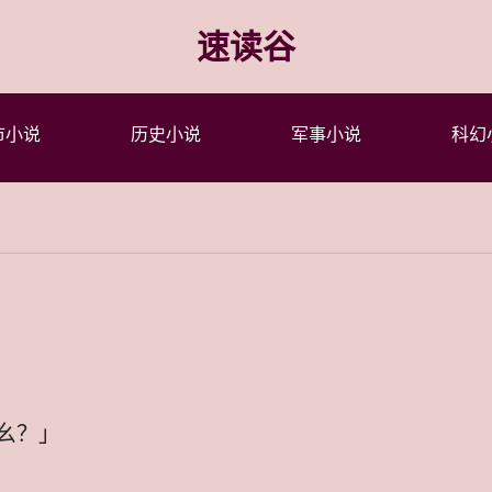
速读谷
市小说
历史小说
军事小说
科幻
幺？」