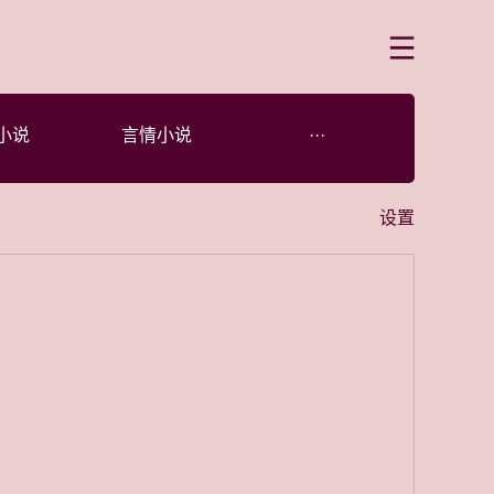
菜单
小说
言情小说
···
设置