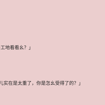
去工地看看幺？」
儿实在是太重了，你是怎幺受得了的？」