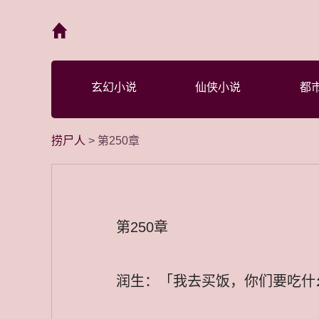
首页
玄幻小说
仙侠小说
都
捞尸人
> 第250章
第250章
润生：「我去买饭，你们要吃什