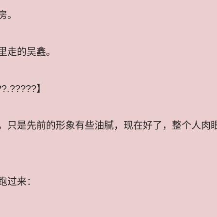
房。
里走的吴鑫。
.?????】
，只是先前的形象有些油腻，现在好了，整个人肉
跑过来：