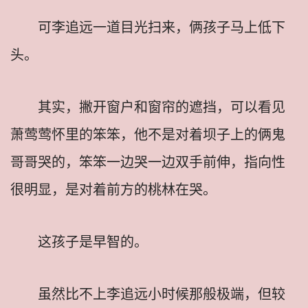
可李追远一道目光扫来，俩孩子马上低下
头。
其实，撇开窗户和窗帘的遮挡，可以看见
萧莺莺怀里的笨笨，他不是对着坝子上的俩鬼
哥哥哭的，笨笨一边哭一边双手前伸，指向性
很明显，是对着前方的桃林在哭。
这孩子是早智的。
虽然比不上李追远小时候那般极端，但较