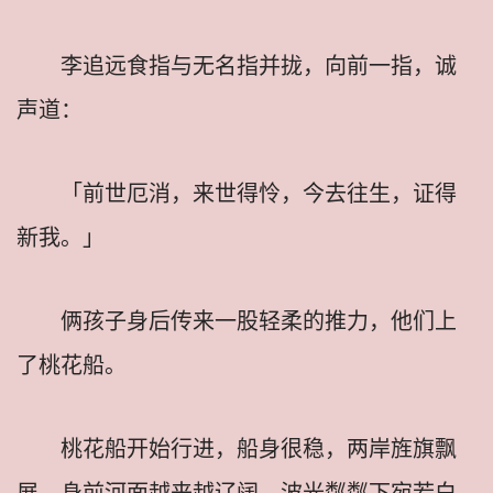
李追远食指与无名指并拢，向前一指，诚
声道：
「前世厄消，来世得怜，今去往生，证得
新我。」
俩孩子身后传来一股轻柔的推力，他们上
了桃花船。
桃花船开始行进，船身很稳，两岸旌旗飘
展，身前河面越来越辽阔，波光粼粼下宛若白