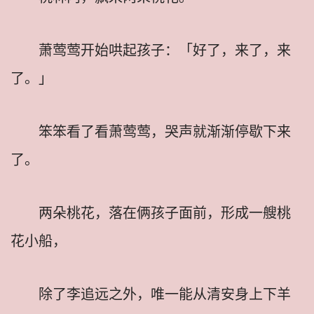
萧莺莺开始哄起孩子：「好了，来了，来
了。」
笨笨看了看萧莺莺，哭声就渐渐停歇下来
了。
两朵桃花，落在俩孩子面前，形成一艘桃
花小船，
除了李追远之外，唯一能从清安身上下羊