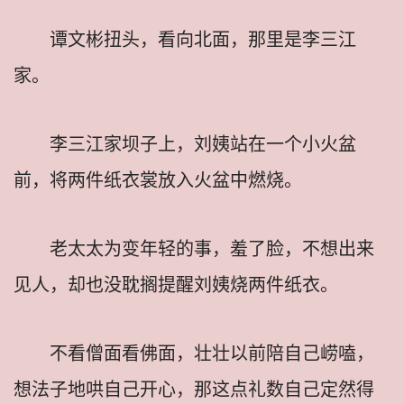
谭文彬扭头，看向北面，那里是李三江
家。
李三江家坝子上，刘姨站在一个小火盆
前，将两件纸衣裳放入火盆中燃烧。
老太太为变年轻的事，羞了脸，不想出来
见人，却也没耽搁提醒刘姨烧两件纸衣。
不看僧面看佛面，壮壮以前陪自己崂嗑，
想法子地哄自己开心，那这点礼数自己定然得