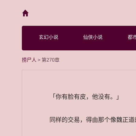
首页
玄幻小说
仙侠小说
都
捞尸人
> 第270章
「你有脸有皮，他没有。」
同样的交易，得由那个像魏正道