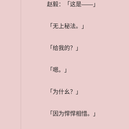
赵毅：「这是——」
「无上秘法。」
「给我的？」
「嗯。」
「为什幺？」
「因为悍悍相惜。」