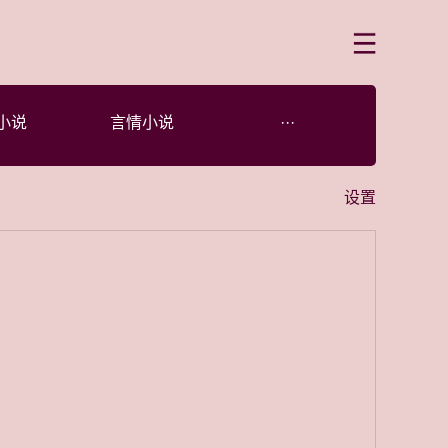
菜单
小说
言情小说
···
设置