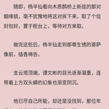
随即，杨半仙看向木质鹊桥上新挂的那对
姻缘锁，毫不犹豫地将这对拆下来，取了个信
封包好，置于柜台上，等待对方来取。
做完这些后，杨半仙走到那尊生锈的菩萨
像前，插香祷告。
支云塔顶端，谭文彬的目光逐渐凝重，连
带着上方双头蟒的幻象也渐变阴沉。
他已尽自己所能，却还是没找到，那位年