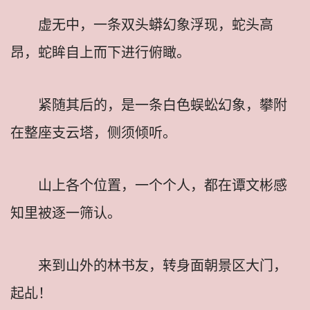
虚无中，一条双头蟒幻象浮现，蛇头高
昂，蛇眸自上而下进行俯瞰。
紧随其后的，是一条白色蜈蚣幻象，攀附
在整座支云塔，侧须倾听。
山上各个位置，一个个人，都在谭文彬感
知里被逐一筛认。
来到山外的林书友，转身面朝景区大门，
起乩！