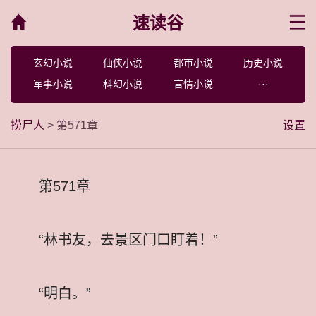
速读谷
菜单
玄幻小说
仙侠小说
都市小说
历史小说
军事小说
科幻小说
言情小说
···
捞尸人
> 第571章
设置
第571章
“林书友，去景区门口盯着！”
“明白。”