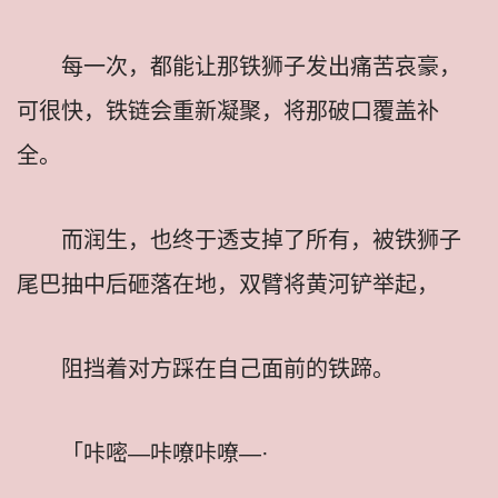
每一次，都能让那铁狮子发出痛苦哀豪，
可很快，铁链会重新凝聚，将那破口覆盖补
全。
而润生，也终于透支掉了所有，被铁狮子
尾巴抽中后砸落在地，双臂将黄河铲举起，
阻挡着对方踩在自己面前的铁蹄。
「咔嘧—咔嘹咔嘹—·