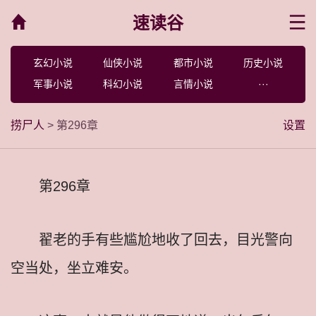
速读谷
菜单
玄幻小说
仙侠小说
都市小说
历史小说
军事小说
科幻小说
言情小说
···
捞尸人
> 第296章
设置
第296章
翟老的手有些尴尬地收了回去，目光警向
空当处，坐立难安。