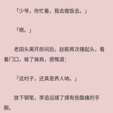
「少爷，你忙着，我去做饭去。」
「嗯。」
老田头离开房间后，赵毅再次擡起头，看
着门口，耸了耸肩，感慨道：
「这村子，还真是养人呐。」
放下钢笔，李追远揉了揉有些酸痛的手
腕。