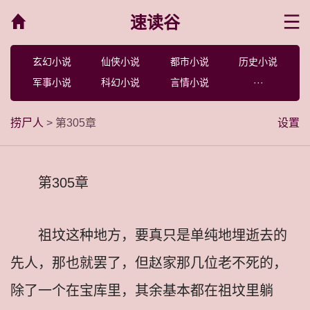
速读谷
菜单
玄幻小说
仙侠小说
都市小说
历史小说
军事小说
科幻小说
言情小说
···
捞尸人
> 第305章
设置
第305章
祖坟这种地方，要真只是单纯地埋逝去的
先人，那也就罢了，但赵家那几位老不死的，
除了一个在宝库里，其余基本都在祖坟里躺