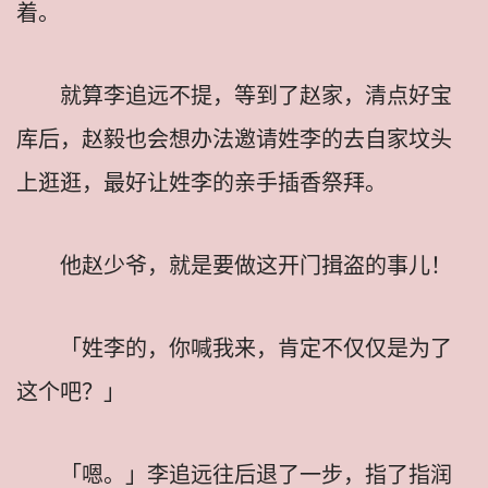
着。
就算李追远不提，等到了赵家，清点好宝
库后，赵毅也会想办法邀请姓李的去自家坟头
上逛逛，最好让姓李的亲手插香祭拜。
他赵少爷，就是要做这开门揖盗的事儿！
「姓李的，你喊我来，肯定不仅仅是为了
这个吧？」
「嗯。」李追远往后退了一步，指了指润