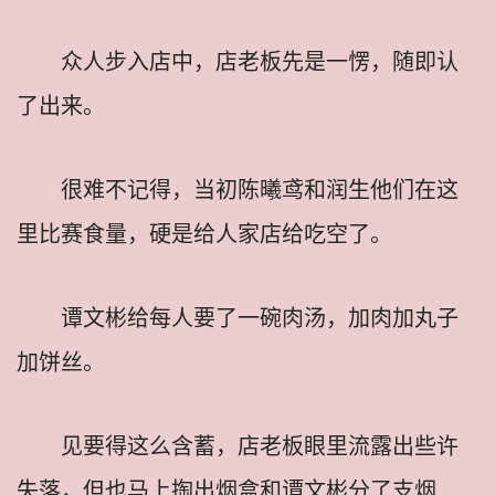
众人步入店中，店老板先是一愣，随即认
了出来。
很难不记得，当初陈曦鸢和润生他们在这
里比赛食量，硬是给人家店给吃空了。
谭文彬给每人要了一碗肉汤，加肉加丸子
加饼丝。
见要得这么含蓄，店老板眼里流露出些许
失落，但也马上掏出烟盒和谭文彬分了支烟