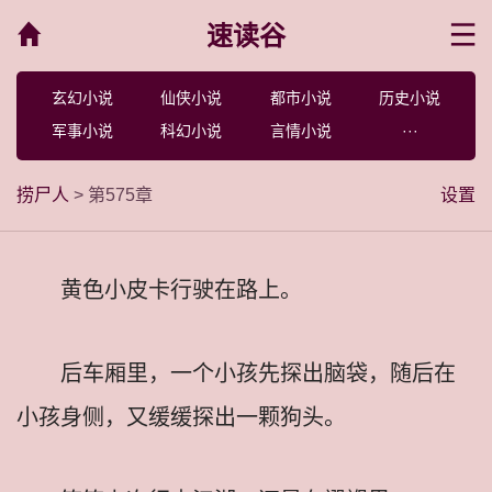
速读谷
菜单
玄幻小说
仙侠小说
都市小说
历史小说
军事小说
科幻小说
言情小说
···
捞尸人
> 第575章
设置
黄色小皮卡行驶在路上。
后车厢里，一个小孩先探出脑袋，随后在
小孩身侧，又缓缓探出一颗狗头。