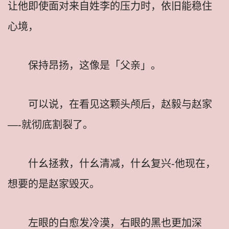
让他即使面对来自姓李的压力时，依旧能稳住
心境，
保持昂扬，这像是「父亲」。
可以说，在看见这颗头颅后，赵毅与赵家
—-就彻底割裂了。
什幺拯救，什幺清减，什幺复兴-他现在，
想要的是赵家毁灭。
左眼的白愈发冷漠，右眼的黑也更加深